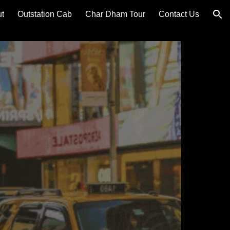
t
Outstation Cab
Char Dham Tour
Contact Us
ion